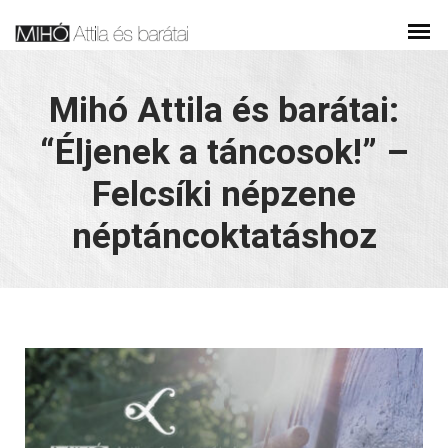
Mihó Attila és barátai:
“Éljenek a táncosok!” –
Felcsíki népzene
néptáncoktatáshoz