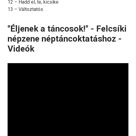
12 – Hadd el, te, kicsike
13 – Változtatós
"Éljenek a táncosok!" - Felcsíki
népzene néptáncoktatáshoz -
Videók