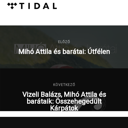
ELŐZŐ
Mihó Attila és barátai: Útfélen
KÖVETKEZŐ
Vizeli Balázs, Mihó Attila és
barátaik: Összehegedült
Kárpátok