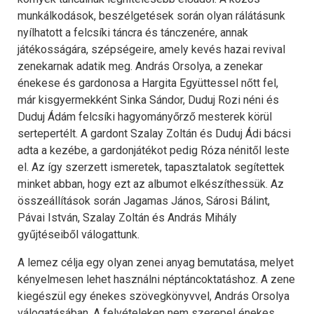
munkálkodások, beszélgetések során olyan rálátásunk
nyílhatott a felcsíki táncra és tánczenére, annak
játékosságára, szépségeire, amely kevés hazai revival
zenekarnak adatik meg. András Orsolya, a zenekar
énekese és gardonosa a Hargita Együttessel nőtt fel,
már kisgyermekként Sinka Sándor, Duduj Rozi néni és
Duduj Ádám felcsíki hagyományőrző mesterek körül
sertepertélt. A gardont Szalay Zoltán és Duduj Ádi bácsi
adta a kezébe, a gardonjátékot pedig Róza nénitől leste
el. Az így szerzett ismeretek, tapasztalatok segítettek
minket abban, hogy ezt az albumot elkészíthessük. Az
összeállítások során Jagamas János, Sárosi Bálint,
Pávai István, Szalay Zoltán és András Mihály
gyűjtéseiből válogattunk.
A lemez célja egy olyan zenei anyag bemutatása, melyet
kényelmesen lehet használni néptáncoktatáshoz. A zene
kiegészül egy énekes szövegkönyvvel, András Orsolya
válogatásában. A felvételeken nem szerepel énekes