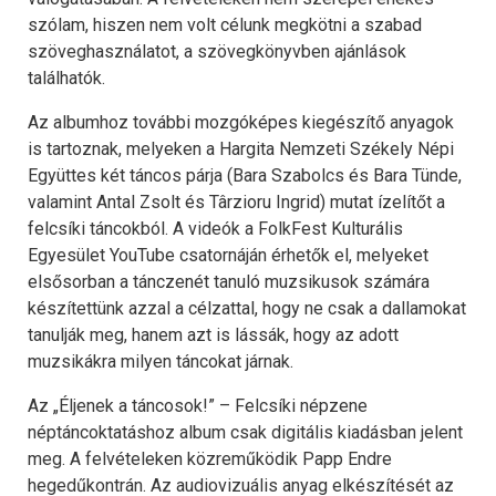
szólam, hiszen nem volt célunk megkötni a szabad
szöveghasználatot, a szövegkönyvben ajánlások
találhatók.
Az albumhoz további mozgóképes kiegészítő anyagok
is tartoznak, melyeken a Hargita Nemzeti Székely Népi
Együttes két táncos párja (Bara Szabolcs és Bara Tünde,
valamint Antal Zsolt és Târzioru Ingrid) mutat ízelítőt a
felcsíki táncokból. A videók a FolkFest Kulturális
Egyesület YouTube csatornáján érhetők el, melyeket
elsősorban a tánczenét tanuló muzsikusok számára
készítettünk azzal a célzattal, hogy ne csak a dallamokat
tanulják meg, hanem azt is lássák, hogy az adott
muzsikákra milyen táncokat járnak.
Az „Éljenek a táncosok!” – Felcsíki népzene
néptáncoktatáshoz album csak digitális kiadásban jelent
meg. A felvételeken közreműködik Papp Endre
hegedűkontrán. Az audiovizuális anyag elkészítését az