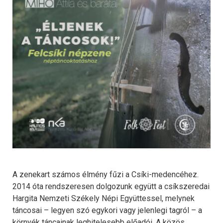
A zenekart számos élmény fűzi a Csíki-medencéhez.
2014 óta rendszeresen dolgozunk együtt a csíkszeredai
Hargita Nemzeti Székely Népi Együttessel, melynek
táncosai – legyen szó egykori vagy jelenlegi tagról – a
környék táncainak leghitelesebb előadói. A közös