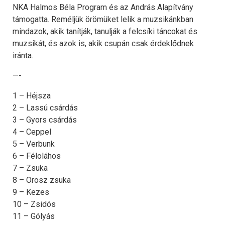
NKA Halmos Béla Program és az András Alapítvány
támogatta. Reméljük örömüket lelik a muzsikánkban
mindazok, akik tanítják, tanulják a felcsíki táncokat és
muzsikát, és azok is, akik csupán csak érdeklődnek
iránta.
—-
1 – Héjsza
2 – Lassú csárdás
3 – Gyors csárdás
4 – Ceppel
5 – Verbunk
6 – Féloláhos
7 – Zsuka
8 – Orosz zsuka
9 – Kezes
10 – Zsidós
11 – Gólyás